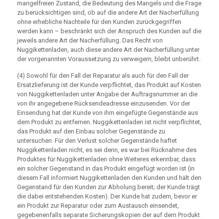
mangelfreien Zustand, die Bedeutung des Mangels und die Frage
zu berücksichtigen sind, ob auf die andere Art der Nacherfüllung
ohne erhebliche Nachteile für den Kunden zurückgegriffen
werden kann – beschränkt sich der Anspruch des Kunden auf die
jeweils andere Art der Nacherfüllung. Das Recht von
Nuggikettenladen, auch diese andere Art der Nacherfüllung unter
der vorgenannten Voraussetzung zu verweigern, bleibt unberührt.
(4) Sowohl für den Fall der Reparatur als auch für den Fall der
Ersatzlieferung ist der Kunde verpflichtet, das Produkt auf Kosten
von Nuggikettenladen unter Angabe der Auftragsnummer an die
von ihr angegebene Rücksendeadresse einzusenden. Vor der
Einsendung hat der Kunde von ihm eingefügte Gegenstände aus
dem Produkt zu entfernen. Nuggikettenladen ist nicht verpflichtet,
das Produkt auf den Einbau solcher Gegenstände zu
untersuchen. Für den Verlust solcher Gegenstände haftet
Nuggikettenladen nicht, es sei denn, es war bei Rücknahme des
Produktes für Nuggikettenladen ohne Weiteres erkennbar, dass
ein solcher Gegenstand in das Produkt eingefügt worden ist (in
diesem Fall informiert Nuggikettenladen den Kunden und hält den
Gegenstand für den Kunden zur Abholung bereit; der Kunde trägt
die dabei entstehenden Kosten). Der Kunde hat zudem, bevor er
ein Produkt zur Reparatur oder zum Austausch einsendet,
gegebenenfalls separate Sicherungskopien der auf dem Produkt