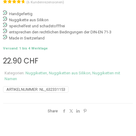
(
6
Kundenrezensionen)
Bewertet
6
mit
5.00
Handgefertig
von 5,
basierend
Nuggikette aus Silikon
auf
speichelfest und schadstofffrei
Kundenbewertungen
entsprechen den rechtlichen Bedingungen der DIN-EN 71-3
Made in Switzerland
Versand: 1 bis 4 Werktage
22.90
CHF
Kategorien:
Nuggiketten
,
Nuggiketten aus Silikon
,
Nuggiketten mit
Namen
ARTIKELNUMMER:
NL_632331153
Share