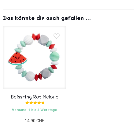
Das könnte dir auch gefallen …
Beissring Rot Melone
Bewertet
Versand: 1 bis 4 Werktage
mit
5.00
von 5
14.90
CHF