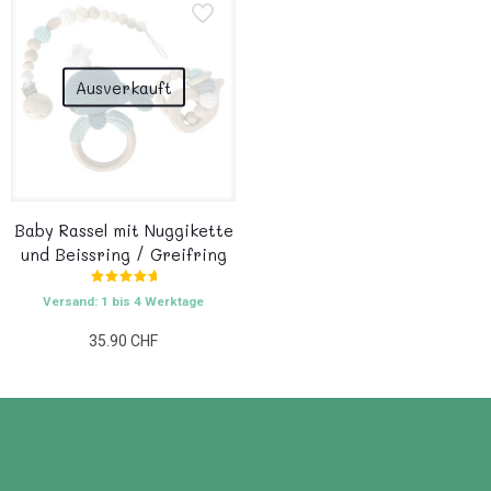
Ausverkauft
Baby Rassel mit Nuggikette
und Beissring / Greifring
Bewertet
Versand: 1 bis 4 Werktage
mit
5.00
von 5
35.90
CHF