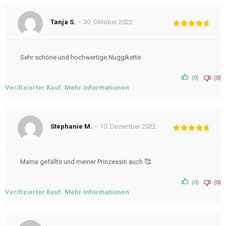
Tanja S.
–
30. Oktober 2022
Bewertet
mit
5
von
5
Sehr schöne und hochwertige Nuggikette.
(0)
(0)
Verifizierter Kauf.
Mehr Informationen
Stephanie M.
–
10. Dezember 2022
Bewertet
mit
5
von
5
Mama gefällts und meiner Prinzessin auch 🥰
(0)
(0)
Verifizierter Kauf.
Mehr Informationen